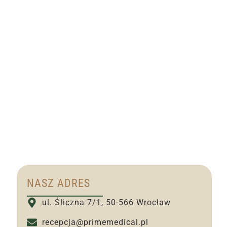
NASZ ADRES
ul. Śliczna 7/1, 50-566 Wrocław
recepcja@primemedical.pl