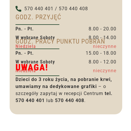
570 440 401 / 570 440 408
GODZ. PRZYJĘĆ
Pn. - Pt.
8.00 - 20.00
W wybrane Soboty
8.00 - 14.00
GODZ. PRACY PUNKTU POBRAŃ
Niedziela
nieczynne
Pn. - Pt.
15.00 - 18.00
W wybrane Soboty
8.00 - 12.00
UWAGA!
Niedziela
nieczynne
Dzieci do 3 roku życia, na pobranie krwi,
umawiamy na dedykowane grafiki
– o
szczegóły zapytaj w recepcji Centrum
tel.
570 440 401
lub
570 440 408
.