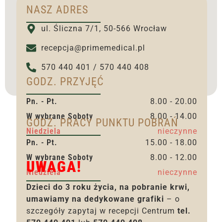
NASZ ADRES
ul. Śliczna 7/1, 50-566 Wrocław
recepcja@primemedical.pl
570 440 401 / 570 440 408
GODZ. PRZYJĘĆ
Pn. - Pt.
8.00 - 20.00
W wybrane Soboty
8.00 - 14.00
GODZ. PRACY PUNKTU POBRAŃ
Niedziela
nieczynne
Pn. - Pt.
15.00 - 18.00
W wybrane Soboty
8.00 - 12.00
UWAGA!
Niedziela
nieczynne
Dzieci do 3 roku życia, na pobranie krwi,
umawiamy na dedykowane grafiki
– o
szczegóły zapytaj w recepcji Centrum
tel.