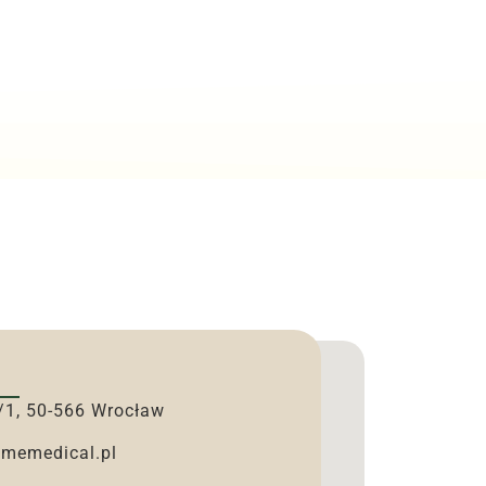
7/1, 50-566 Wrocław
imemedical.pl