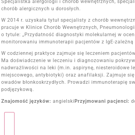
Specjalistka alergologii i chorób wewnętrznych, specjal
chorób alergicznych u dorosłych.
W 2014 r. uzyskała tytuł specjalisty z chorób wewnętrzny
pracuje w Klinice Chorób Wewnętrznych, Pneumonologii 
o tytule: „Przydatność diagnostyki molekularnej w ocenie
monitorowaniu immunoterapii pacjentów z IgE-zależną n
W codziennej praktyce zajmuje się leczeniem pacjentó
Ma doświadczenie w leczeniu i diagnozowaniu pokrzyw
nadwrażliwości na leki (m.in. aspirynę, niesteroidowe l
miejscowego, antybiotyki) oraz anafilaksji. Zajmuje się
owadów błonkoskrzydłych. Prowadzi immunoterapię swo
podjęzykową.
Znajomość języków:
angielski
Przyjmowani pacjenci:
do