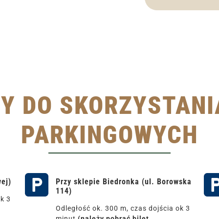
Y DO SKORZYSTANIA
PARKINGOWYCH
ej)
Przy sklepie Biedronka (ul. Borowska
114)
ok 3
Odległość ok. 300 m, czas dojścia ok 3
minut
(należy pobrać bilet